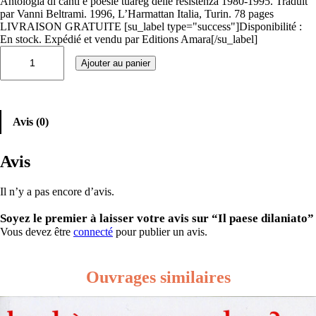
Antologia di canti e poesie tuareg delle resistenza 1980-1995. Traduit
par Vanni Beltrami. 1996, L’Harmattan Italia, Turin. 78 pages
LIVRAISON GRATUITE [su_label type="success"]Disponibilité :
En stock. Expédié et vendu par Editions Amara[/su_label]
q
Ajouter au panier
u
a
n
t
i
Avis (0)
t
é
d
Avis
e
I
l
Il n’y a pas encore d’avis.
p
a
Soyez le premier à laisser votre avis sur “Il paese dilaniato”
e
Vous devez être
connecté
pour publier un avis.
s
e
d
Ouvrages similaires
i
l
a