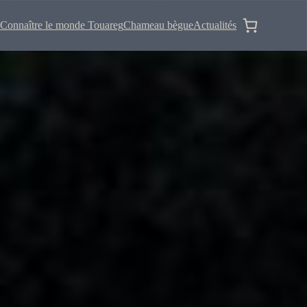
Connaître le monde Touareg
Chameau bègue
Actualités