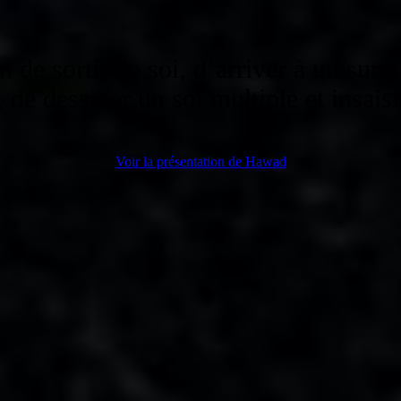
 de sortir de soi, d’arriver à un sur
 de dessiner un soi multiple et insaisi
Voir la présentation de Hawad