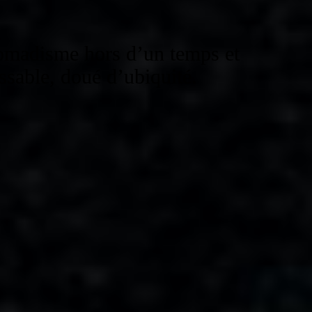
nomadisme hors d’un temps et
ssable, doué d’ubiquité.