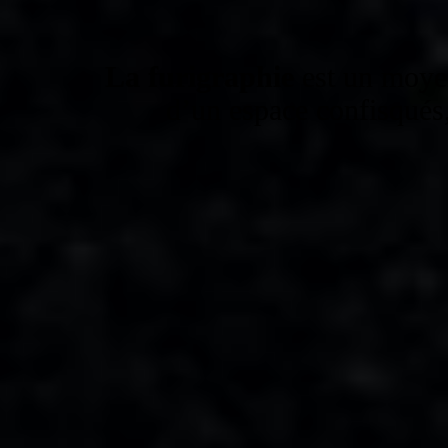
La furigraphie
est un moyen
d’un espace confisqués,