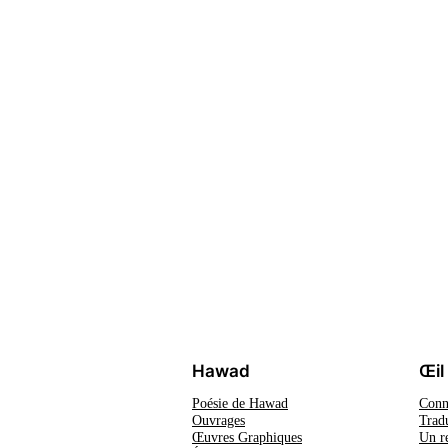
Hawad
Œil
Poésie de Hawad
Conn
Ouvrages
Tradu
Œuvres Graphiques
Un r