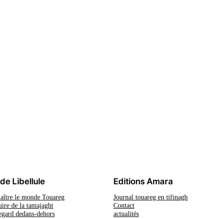
 de Libellule
Editions Amara
aître le monde Touareg
Journal touareg en tifinagh
ire de la tamajaght
Contact
egard dedans-dehors
actualités