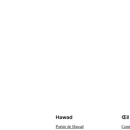
Hawad
Œil
Poésie de Hawad
Conn